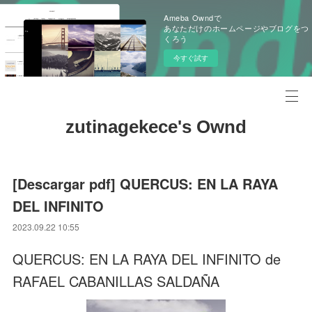
Ameba Owndで
あなただけのホームページやブログをつ
くろう
今すぐ試す
zutinagekece's Ownd
[Descargar pdf] QUERCUS: EN LA RAYA
DEL INFINITO
2023.09.22 10:55
QUERCUS: EN LA RAYA DEL INFINITO de
RAFAEL CABANILLAS SALDAÑA